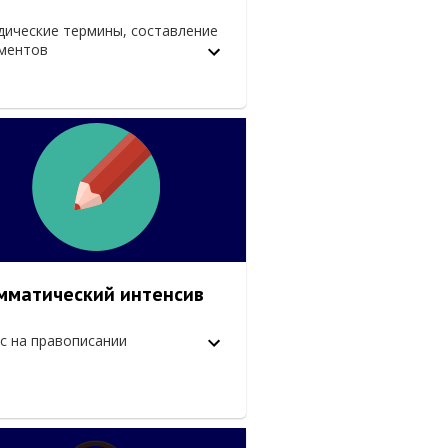
ические термины, составление
ментов
мматический интенсив
с на правописании