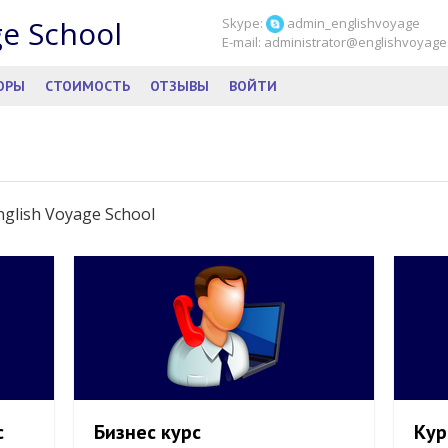
ge School
Skype:
admin_englishvoyage
E-mail: administrator@englishvoyag
ОРЫ
СТОИМОСТЬ
ОТЗЫВЫ
ВОЙТИ
glish Voyage School
с
Бизнес курс
Кур