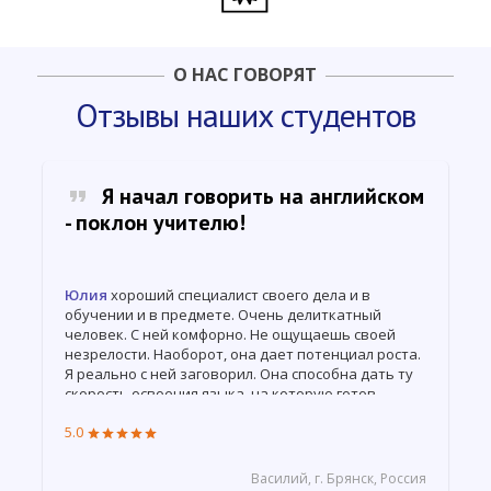
О НАС ГОВОРЯТ
Отзывы наших студентов
Я начал говорить на английском
- поклон учителю!
Юлия
хороший специалист своего дела и в
обучении и в предмете. Очень делиткатный
человек. С ней комфорно. Не ощущаешь своей
незрелости. Наоборот, она дает потенциал роста.
Я реально с ней заговорил. Она способна дать ту
cкорость освоения языка, на которую готов
студент. Но не напрягает. Если у студента есть
5.0
определенный запрос, она чутко откликается на
него. В целом, очень хорошие впечатления.
Низкий ей поклон за ее помощь мне в освоении
Василий, г. Брянск, Россия