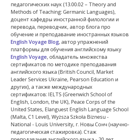
педагогических наук (13.00.02 – Theory and
Methods of Teaching: Germanic Languages),
доцент кафедры иностранной филологии и
перевода, переводчик, автор блога про
обучение и преподавание иностранных языков
English Voyage Blog
, автор упражнений
платформы для обучения английскому языку
English Voyage
, обладатель множества
сертификатов по методике преподавания
английского языка (British Council, Market
Leader Services Ukraine, Pearson Education и
других), а также международных
сертификатов: IELTS (Greenwich School of
English, London, the UK), Peace Corps of the
United States, Elanguest English Language School
(Malta, C1 Level), Wyższa Szkoła Biznesu -
National - Louis University, г. Новы Сонч (научно-
педагогическая стажировка). Стаж
преподавания английского языка - 20 лет.